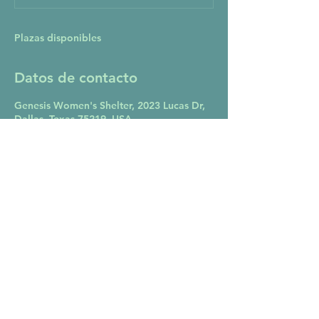
l
i
z
Plazas disponibles
a
d
o
Datos de contacto
Genesis Women's Shelter, 2023 Lucas Dr,
Dallas, Texas 75219, USA
- CONTACT ME -
817.264.7110